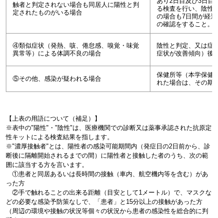
あり2日目及び3日目
触者と判定されない場合も同居人に陽性と判
る検査を行い、陰性
定されたものがいる場合
の場合も7日間が経
の確認をすること。
④類似症状（発熱、咳、倦怠感、嗅覚・味覚
陰性と判定、又は症
異常等）による体調不良の場合
症状が改善傾向）後2
保健所等（本学保健
⑤その他、感染が疑われる場合
れた場合は、その期
【上表の用語について（補足）】
※表中の
"
陽性
"
・
"
陰性
"
は、医療機関での診断又は薬事承認された抗原定
性キットによる検査結果を指します。
※
"
濃厚接触者
"
とは、陽性者の感染可能期間内（発症日の
2
日前から、診
断後に隔離開始されるまでの間）に陽性者と接触した者のうち、次の範
囲に該当する方を言います。
①患者と同居あるいは長時間の接触（車内、航空機内等を含む）があ
った方
②手で触れることの出来る距離（目安として
1
メートル）で、マスクな
どの必要な感染予防策なしで、「患者」と
15
分以上の接触があった方
（周辺の環境や接触の状況等個々の状況から患者の感染性を総合的に判