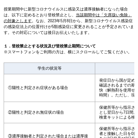
授業期間中に新型コロナウイルスに感染又は濃厚接触者になった場合
は、以下に定めるとおり登校禁止とし、
当該期間中は「欠席扱い免除」
の対象とします
。なお、
2023
年
5
月
8
日から、新型コロナウイルス感染症
の感染症法上の位置付けが
5
類感染症に変更されることが予定されていま
す。その対応については後日お伝えいたします。
１．登校禁止とする状況及び登校禁止期間について
※スマートフォンをご利用の方は、横にスクロールしてご覧ください。
学生の状況等
発症日から国が定め
確認されるまでの期
①陽性と判定され症状がある場合
快（解熱剤を使用せず
時間）。ただし、現に
保健所等から指示さ
②陽性と判定され無症状の場合
とし翌日から7日間。
検査キットによる検
保健所等から指示さ
者と接触した日を0日
③濃厚接触者と判定された場合または濃厚接