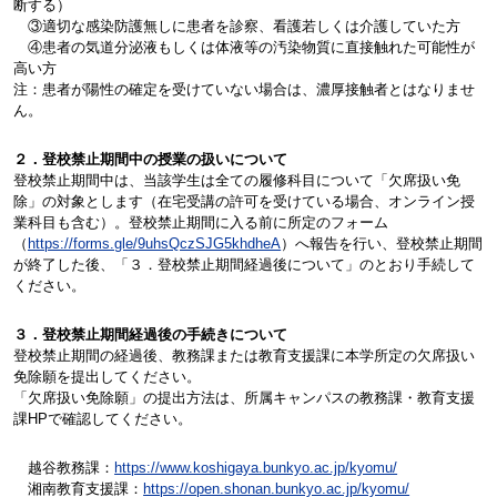
断する）
③適切な感染防護無しに患者を診察、看護若しくは介護していた方
④患者の気道分泌液もしくは体液等の汚染物質に直接触れた可能性が
高い方
注：患者が陽性の確定を受けていない場合は、濃厚接触者とはなりませ
ん。
２．登校禁止期間中の授業の扱いについて
登校禁止期間中は、当該学生は全ての履修科目について「欠席扱い免
除」の対象とします（在宅受講の許可を受けている場合、オンライン授
業科目も含む）。登校禁止期間に入る前に所定のフォーム
（
https://forms.gle/9uhsQczSJG5khdheA
）へ報告を行い、登校禁止期間
が終了した後、「３．登校禁止期間経過後について」のとおり手続して
ください。
３．登校禁止期間経過後の手続きについて
登校禁止期間の経過後、教務課または教育支援課に本学所定の欠席扱い
免除願を提出してください。
「欠席扱い免除願」の提出方法は、所属キャンパスの教務課・教育支援
課
HP
で確認してください。
越谷教務課：
https://www.koshigaya.bunkyo.ac.jp/kyomu/
湘南教育支援課：
https://open.shonan.bunkyo.ac.jp/kyomu/