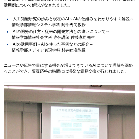
活用例について解説がなされました。
人工知能研究の歩みと現在の
AI
～
AI
の仕組みをわかりやすく解説～
情報学部情報システム学科 阿部秀尚教授
AI
の開発の仕方～従来の開発方法との違いについて～
情報学部情報社会学科 専任講師 佐藤孝司先生
AI
の活用事例～
AI
を使った事例などの紹介～
情報学部メディア表現学科 村井睦准教授
ニュースや広告で目にする機会が増えてきている
AI
について理解を深め
ることができ、質疑応答の時間には活発な意見交換が行われました。