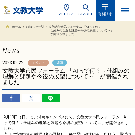
ACCESS
SEARCH
資料請求
ホーム
お知らせ一覧
文教大学市民フォーラム 「AIって何？～
仕組みの理解と課題や今後の展望について～」
が開催されました
News
2023.09.22
イベント
湘南
文教大学市民フォーラム 「AIって何？～仕組みの
理解と課題や今後の展望について～」が開催され
ました
9月
10
日（日）に、湘南キャンパスにて、文教大学市民フォーラム「
AI
って何？～仕組みの理解と課題や今後の展望について～」が開催されま
した。
当日は情報学部の教員
3
名が登壇し、
AI
の歴史や仕組み、作り方、最近の