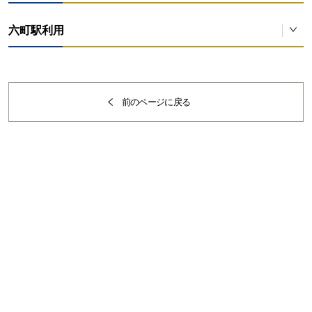
バス乗り場案内
六町駅利用
バス乗り場案内
前のページに戻る
竹ノ塚駅発文教大学行のバスは、東武バスのりばの1番です。
六町駅発文教大学行のバスは、東武バスのりばの2番・4番です。