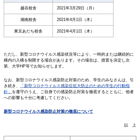
越谷校舎
2021年
3
月
29
日（月）
湘南校舎
2021年
4
月
1
日（木）
東京あだち校舎
2021年
4
月
1
日（木）
ただし、新型コロナウイルス感染状況等により、一時的または継続的に
構内の入構を制限する場合があります。その場合は、措置を決定し次
第、大学
HP
等でお知らせします。
なお、新型コロナウイルス感染防止対策のため、学生のみなさんは、引
き続き、
「新型コロナウイルス感染症拡大防止のための学生の行動指
針」
を遵守のうえ、ご自身での感染防止対策を徹底するとともに、他者
への影響も十分に考慮してください。
新型コロナウイルス感染防止対策の徹底について
以 上