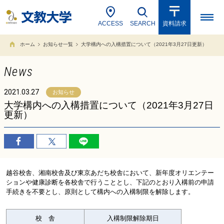
ACCESS
SEARCH
資料請求
ホーム
お知らせ一覧
大学構内への入構措置について（2021年3月27日更新）
News
2021.03.27
お知らせ
大学構内への入構措置について（2021年3月27日
更新）
越谷校舎、湘南校舎及び東京あだち校舎において、新年度オリエンテー
ションや健康診断を各校舎で行うこととし、下記のとおり入構前の申請
手続きを不要とし、原則として構内への入構制限を解除します。
校 舎
入構制限解除期日